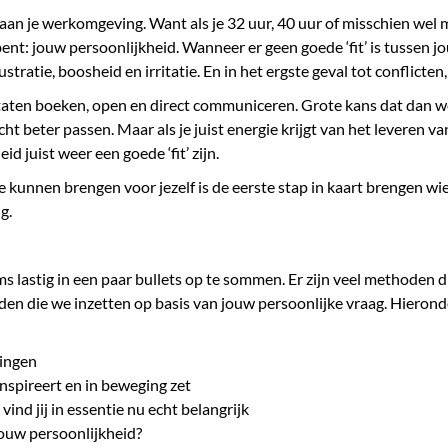
n aan je werkomgeving. Want als je 32 uur, 40 uur of misschien we
nt: jouw persoonlijkheid. Wanneer er geen goede ‘fit’ is tussen jo
ustratie, boosheid en irritatie. En in het ergste geval tot conflicten
ltaten boeken, open en direct communiceren. Grote kans dat dan we
licht beter passen. Maar als je juist energie krijgt van het leveren 
id juist weer een goede ‘fit’ zijn.
e kunnen brengen voor jezelf is de eerste stap in kaart brengen wie 
g.
s lastig in een paar bullets op te sommen. Er zijn veel methoden di
en die we inzetten op basis van jouw persoonlijke vraag. Hieronde
gingen
nspireert en in beweging zet
nd jij in essentie nu echt belangrijk
jouw persoonlijkheid?