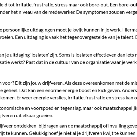
leid tot irritatie, frustratie, stress maar ook bore-out. Een bore-ou
onder het niveau van de medewerker. De symptomen zouden vergeli
je persoonlijke uitdagingen moet je kwijt kunnen in je werk. Hierm
oeien. Een uitdaging is vaak het tegenovergestelde van je talent.
 je uitdaging ‘loslaten’ zijn. Soms is loslaten effectieven dan iets
isatie werkt? Past dat in de cultuur van de organisatie waar je werk
 voor? Dit zijn jouw drijfveren. Als deze overeenkomen met de miss
tere geheel. Dat kan een enorme energie boost en kick geven. Anders
omen. Er weer energie verslies, irritatie, frustratie en stress kan 
n economische en voorspoed en tegenslag, maar ook maatschappelij
ijfveren uit elkaar groeien.
rijfveer ontdekken: bijdragen aan de maatschappij of invulling geve
jt te kunnen. Gelukkig hoef je niet al je drijfveren kwijt te kunne