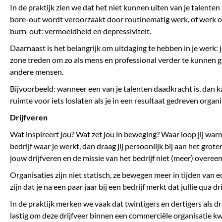
In de praktijk zien we dat het niet kunnen uiten van je talenten 
bore-out wordt veroorzaakt door routinematig werk, of werk 
burn-out: vermoeidheid en depressiviteit.
Daarnaast is het belangrijk om uitdaging te hebben in je werk: 
zone treden om zo als mens en professional verder te kunnen gr
andere mensen.
Bijvoorbeeld: wanneer een van je talenten daadkracht is, dan kan
ruimte voor iets loslaten als je in een resultaat gedreven organ
Drijfveren
Wat inspireert jou? Wat zet jou in beweging? Waar loop jij warm
bedrijf waar je werkt, dan draag jij persoonlijk bij aan het gro
jouw drijfveren en de missie van het bedrijf niet (meer) overeenk
Organisaties zijn niet statisch, ze bewegen meer in tijden va
zijn dat je na een paar jaar bij een bedrijf merkt dat jullie qua dr
In de praktijk merken we vaak dat twintigers en dertigers als d
lastig om deze drijfveer binnen een commerciële organisatie kwi