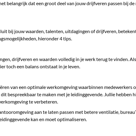
et belangrijk dat een groot deel van jouw drijfveren passen bij de m
uit bij jouw waarden, talenten, uitdagingen of drijfveren, betekent 
ngsmogelijkheden, hieronder 4 tips.
gingen, drijfveren en waarden volledig in je werk terug te vinden. 
ier toch een balans ontstaat in je leven.
eëren van een optimale werkomgeving waarbinnen medewerkers op
dit bespreekbaar te maken met je leidinggevende. Jullie hebben h
 werkomgeving te verbeteren.
kantooromgeving aan te laten passen met betere ventilatie, bureau’
leidinggevende kan en moet optimaliseren.