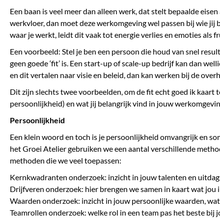
Een baan is veel meer dan alleen werk, dat stelt bepaalde eise
werkvloer, dan moet deze werkomgeving wel passen bij wie jij be
waar je werkt, leidt dit vaak tot energie verlies en emoties als fr
Een voorbeeld: Stel je ben een persoon die houd van snel resu
geen goede ‘fit’ is. Een start-up of scale-up bedrijf kan dan wel
en dit vertalen naar visie en beleid, dan kan werken bij de overhe
Dit zijn slechts twee voorbeelden, om de fit echt goed ik kaart t
persoonlijkheid) en wat jij belangrijk vind in jouw werkomgevin
Persoonlijkheid
Een klein woord en toch is je persoonlijkheid omvangrijk en som
het Groei Atelier gebruiken we een aantal verschillende method
methoden die we veel toepassen:
Kernkwadranten onderzoek: inzicht in jouw talenten en uitda
Drijfveren onderzoek: hier brengen we samen in kaart wat jou i
Waarden onderzoek: inzicht in jouw persoonlijke waarden, wat vi
Teamrollen onderzoek: welke rol in een team pas het beste bij 