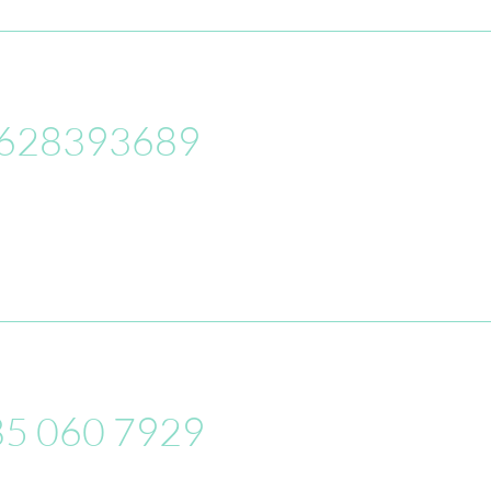
l 0628393689
 085 060 7929