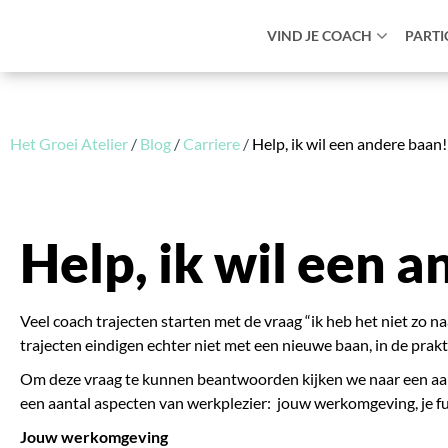
VIND JE COACH
PARTI
Het Groei Atelier
/
Blog
/
Carriere
/
Help, ik wil een andere baan!
Help, ik wil een 
Veel coach trajecten starten met de vraag “ik heb het niet zo n
trajecten eindigen echter niet met een nieuwe baan, in de prak
Om deze vraag te kunnen beantwoorden kijken we naar een aant
een aantal aspecten van werkplezier:
jouw werkomgeving, je fun
Jouw werkomgeving