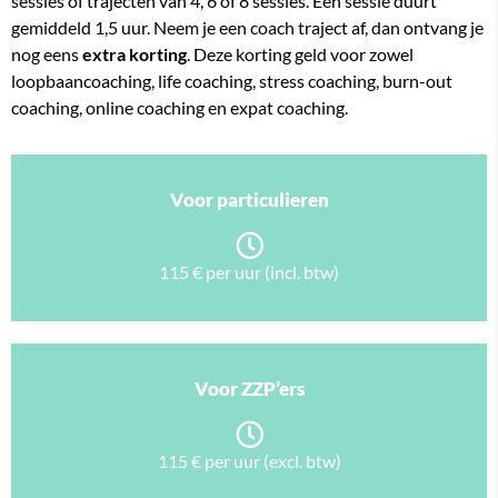
sessies of trajecten van 4, 6 of 8 sessies. Een sessie duurt
gemiddeld 1,5 uur. Neem je een coach traject af, dan ontvang je
nog eens
extra korting
. Deze korting geld voor zowel
loopbaancoaching, life coaching, stress coaching, burn-out
coaching, online coaching en expat coaching.
Voor particulieren
115 € per uur (incl. btw)
Voor ZZP’ers
115 € per uur (excl. btw)