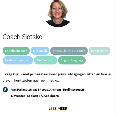
Coach Sietske
Loopbaancoach
Life coach
Stress & burn-out coach
Expat coach
Leiderschap coach
Online coach
English language
Graag kijk ik met je mee naar waar jouw uitdagingen zitten en hoe je
die om kunt zetten naar een nieuw,...
Van Pallandtstraat 39 sous, Arnhem | Bruijnssteeg 28,
Deventer | Loolaan 37, Apeldoorn
LEES MEER