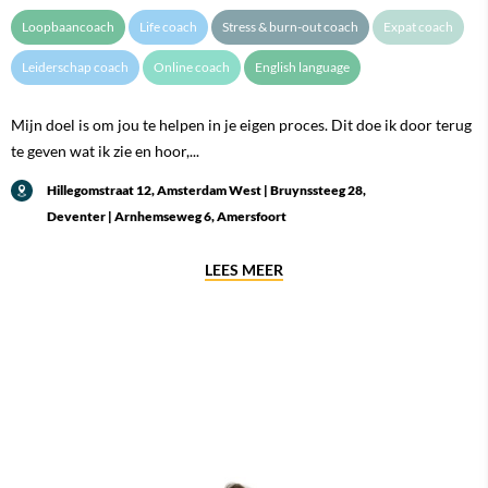
Loopbaancoach
Life coach
Stress & burn-out coach
Expat coach
Leiderschap coach
Online coach
English language
Mijn doel is om jou te helpen in je eigen proces. Dit doe ik door terug
te geven wat ik zie en hoor,...
Hillegomstraat 12, Amsterdam West | Bruynssteeg 28,
Deventer | Arnhemseweg 6, Amersfoort
LEES MEER